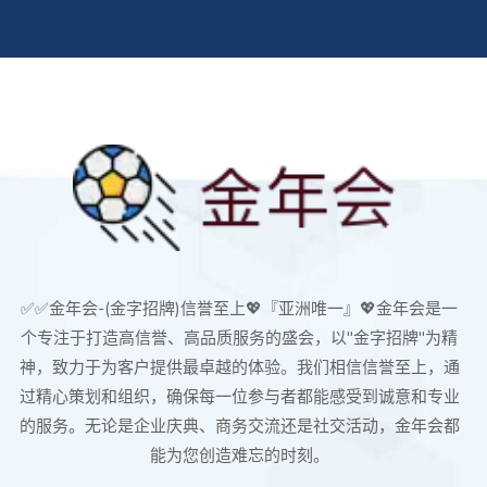
✅✅金年会-(金字招牌)信誉至上💖『亚洲唯一』💖金年会是一
个专注于打造高信誉、高品质服务的盛会，以"金字招牌"为精
神，致力于为客户提供最卓越的体验。我们相信信誉至上，通
过精心策划和组织，确保每一位参与者都能感受到诚意和专业
的服务。无论是企业庆典、商务交流还是社交活动，金年会都
能为您创造难忘的时刻。