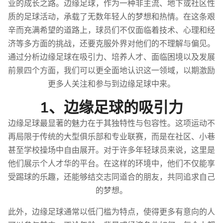
业的成长之路。边缘足球，作为一种非主流、地下或社区性
质的足球活动，承载了无数年轻人的梦想和热情。在这条艰
辛而充满希望的道路上，球员们不仅面临着技术、心理和经
济等多方面的挑战，还要克服外界对他们的不理解与偏见。
通过分析边缘足球在吸引力、培养人才、面临困境以及发展
前景四个方面，我们可以更全面地认识这一领域，以期激励
更多人关注和参与到边缘足球中来。
1、边缘足球的吸引力
边缘足球最显著的魅力在于其独特性与包容性。这项运动不
再局限于传统的大型俱乐部和专业联赛，而是在社区、小巷
甚至学校操场中自由展开。对于许多年轻球员来说，这里是
他们展示个人才华的平台。在这样的环境中，他们不仅能享
受踢球的乐趣，还能够结交志同道合的朋友，共同追求自己
的梦想。
此外，边缘足球通常以低门槛为特点，使得更多有意向的人