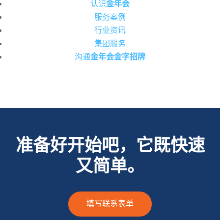
认识
金年会
服务案例
行业资讯
集团服务
沟通
金年会金字招牌
准备好开始吧，它既快速
又简单。
填写联系表单